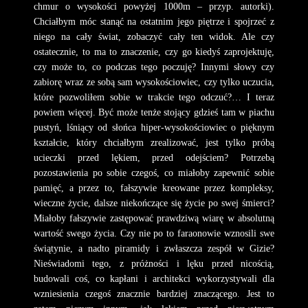
chmur o wysokości powyżej 1000m – przyp. autorki).
Chciałbym móc stanąć na ostatnim jego piętrze i spojrzeć z
niego na cały świat, zobaczyć cały ten widok. Ale czy
ostatecznie, to ma to znaczenie, czy go kiedyś zaprojektuję,
czy może to, co podczas tego poczuję? Innymi słowy czy
zabiorę wraz ze sobą sam wysokościowiec, czy tylko uczucia,
które pozwoliłem sobie w trakcie tego odczuć?… I teraz
powiem więcej. Być może tenże stojący gdzieś tam w piachu
pustyń, lśniący od słońca hiper-wysokościowiec o pięknym
kształcie, który chciałbym zrealizować, jest tylko próbą
ucieczki przed lękiem, przed odejściem? Potrzebą
pozostawienia po sobie czegoś, co miałoby zapewnić sobie
pamięć, a przez to, fałszywie kreowane przez kompleksy,
wieczne życie, dalsze niekończące się życie po swej śmierci?
Miałoby fałszywie zastępować prawdziwą wiarę w absolutną
wartość swego życia. Czy nie po to faraonowie wznosili swe
świątynie, a nadto piramidy i zwłaszcza zespół w Gizie?
Nieświadomi tego, z próżności i lęku przed nicością,
budowali coś, co kapłani i architekci wykorzystywali dla
wzniesienia czegoś znacznie bardziej znaczącego. Jest to