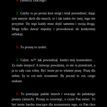
R.
(śmiech) Dlaczego?
Z.
Gdyby to po prostu ktoś mógł i miał powiedzieć, dając
tym samym skrót dla innych, to i tak żaden ów inny, tego nie
przyjmie. Do tego każdy musi dojść samemu i swoją drogą.
Mogę tylko dawać impulsy i prowokować do konkretnej
refleksji.
R.
To proszę to zrobić.
Z.
Gdzie, tu?! Jak powiedział, kiedyś mój konstruktor…
Za mało miejsca! A mówiąc poważniej, to nie ta przestrzeń, a
ja to cały czas robię. Być może po to właśnie piszę. Piszę dla
siebie, by to coś móc zrozumieć. By poczuć to coś, czego
szukam.
R.
To pomijając pański śmiech i wracając do pańskiego
pisania (śmiech). Proszę to rozwinąć, o czym Pan mówi. To
być może bardzo znaczące dla zrozumienia tego, co Pan chce