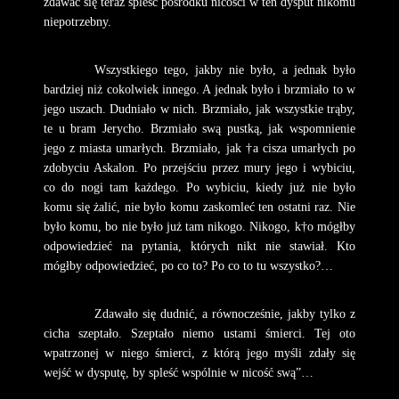
zdawać się teraz spleść pośrodku nicości w ten dysput nikomu
niepotrzebny.
Wszystkiego tego, jakby nie było, a jednak było
bardziej niż cokolwiek innego. A jednak było i brzmiało to w
jego uszach. Dudniało w nich. Brzmiało, jak wszystkie trąby,
te u bram Jerycho. Brzmiało swą pustką, jak wspomnienie
jego z miasta umarłych. Brzmiało, jak †a cisza umarłych po
zdobyciu Askalon. Po przejściu przez mury jego i wybiciu,
co do nogi tam każdego. Po wybiciu, kiedy już nie było
komu się żalić, nie było komu zaskomleć ten ostatni raz. Nie
było komu, bo nie było już tam nikogo. Nikogo, k†o mógłby
odpowiedzieć na pytania, których nikt nie stawiał. Kto
mógłby odpowiedzieć, po co to? Po co to tu wszystko?…
Zdawało się dudnić, a równocześnie, jakby tylko z
cicha szeptało. Szeptało niemo ustami śmierci. Tej oto
wpatrzonej w niego śmierci, z którą jego myśli zdały się
wejść w dysputę, by spleść wspólnie w nicość swą”…