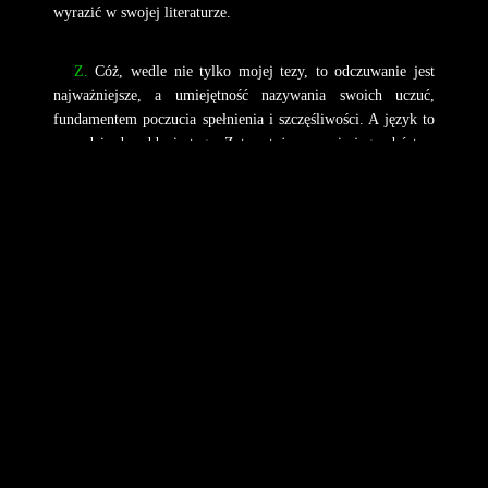
wyrazić w swojej literaturze.
Z.
Cóż, wedle nie tylko mojej tezy, to odczuwanie jest
najważniejsze, a umiejętność nazywania swoich uczuć,
fundamentem poczucia spełnienia i szczęśliwości. A język to
narzędzie do oddania tego. Zatem też, poczucie jego ubóstwa
dla wyrażenia tego wszystkiego, co się czuje, oznacza pewne
podstawowe ograniczenie w poczuciu szczęśliwości. Dlatego
też, uważam, że to właśnie szukanie właściwych słów i
czasem tworzenie własnych, może oznaczać owe
zaawansowanie. Ta potrzeba szukania możliwości
wzbogacenia swego języka, dla oddania swoich uczuć.
Opisania i oddania tego, co się odczuwa. Jeśli tak jest i
człowiek szuka słów, aby oddać to, co czuje, to dowodzi to
faktu, że dana jednostka wykracza ponadto, co wystarcza
powszechnie ludziom na ich poziomie postrzegania świata.
Proszę dobrze mnie zrozumieć. Oczywiście nie mówię, że
akurat ja moim słowotwórstwem wykraczam ponad
powszechne potrzeby, a zatem i możliwości. Wręcz
odwrotnie. Moje słowotwórstwo nie jest, tak szerokie i nie