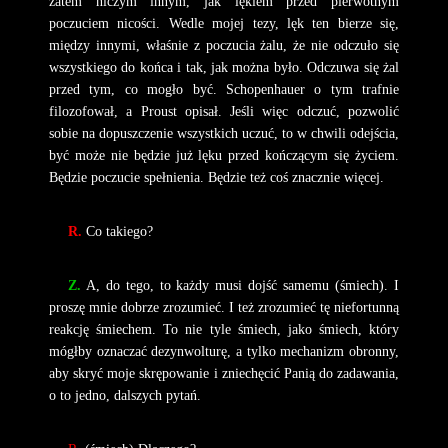
zatem niczym innym, jak lękiem przed pierwotnym
poczuciem nicości. Wedle mojej tezy, lęk ten bierze się,
między innymi, właśnie z poczucia żalu, że nie odczuło się
wszystkiego do końca i tak, jak można było. Odczuwa się żal
przed tym, co mogło być. Schopenhauer o tym trafnie
filozofował, a Proust opisał. Jeśli więc odczuć, pozwolić
sobie na dopuszczenie wszystkich uczuć, to w chwili odejścia,
być może nie będzie już lęku przed kończącym się życiem.
Będzie poczucie spełnienia. Będzie też coś znacznie więcej.
R.
Co takiego?
Z.
A, do tego, to każdy musi dojść samemu (śmiech). I
proszę mnie dobrze zrozumieć. I też zrozumieć tę niefortunną
reakcję śmiechem. To nie tyle śmiech, jako śmiech, który
mógłby oznaczać dezynwolturę, a tylko mechanizm obronny,
aby skryć moje skrępowanie i zniechęcić Panią do zadawania,
o to jedno, dalszych pytań.